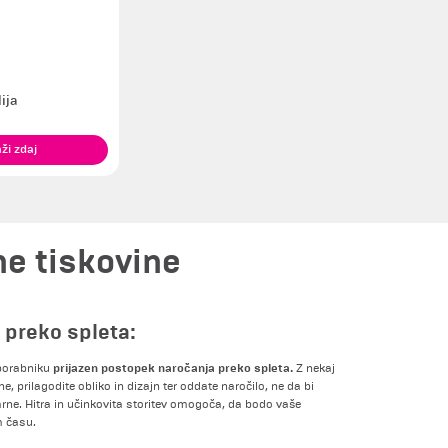
ija
ži zdaj
ne tiskovine
 preko spleta:
prijazen postopek naročanja preko spleta.
uporabniku
Z nekaj
ne, prilagodite obliko in dizajn ter oddate naročilo, ne da bi
rne. Hitra in učinkovita storitev omogoča, da bodo vaše
m času.