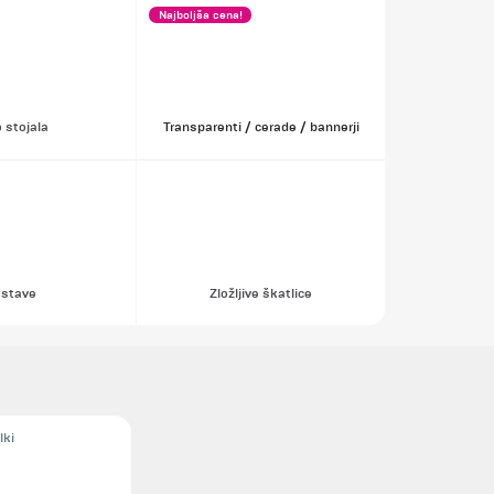
Najboljša cena!
 stojala
Transparenti / cerade / bannerji
astave
Zložljive škatlice
lki