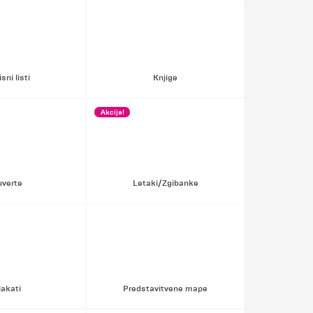
sni listi
Knjige
Akcija!
uverte
Letaki/Zgibanke
lakati
Predstavitvene mape