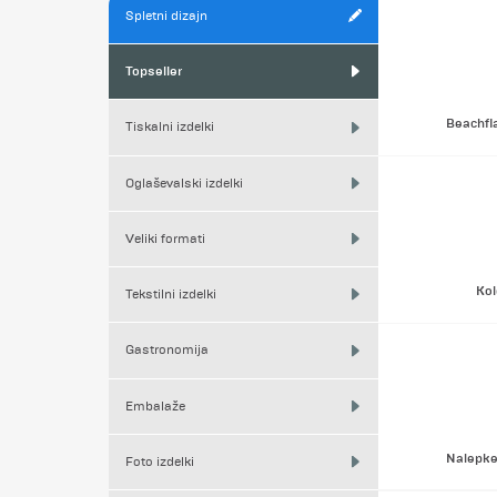
Spletni dizajn
Topseller
Beachfl
Tiskalni izdelki
Oglaševalski izdelki
Veliki formati
Kol
Tekstilni izdelki
Gastronomija
Embalaže
Nalepke 
Foto izdelki