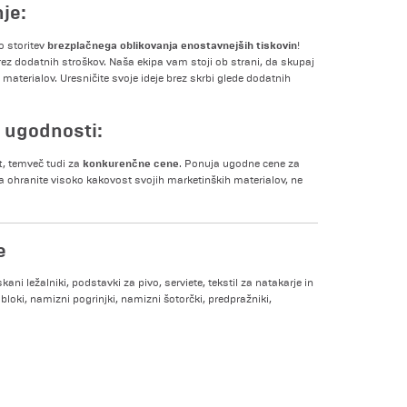
je:
brezplačnega oblikovanja enostavnejših tiskovin
 storitev
!
brez dodatnih stroškov. Naša ekipa vam stoji ob strani, da skupaj
materialov. Uresničite svoje ideje brez skrbi glede dodatnih
 ugodnosti:
t
konkurenčne cene
, temveč tudi za
. Ponuja ugodne cene za
a ohranite visoko kakovost svojih marketinških materialov, ne
e
kani ležalniki, podstavki za pivo, serviete, tekstil za natakarje in
 bloki, namizni pogrinjki, namizni šotorčki, predpražniki,