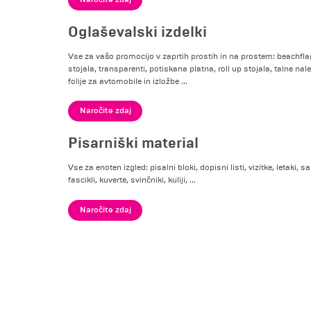
Oglaševalski izdelki
Vse za vašo promocijo v zaprtih prostih in na prostem: beachfla
stojala, transparenti, potiskana platna, roll up stojala, talne nal
folije za avtomobile in izložbe ...
Naročite zdaj
Pisarniški material
Vse za enoten izgled: pisalni bloki, dopisni listi, vizitke, letaki, 
fascikli, kuverte, svinčniki, kuliji, ...
Naročite zdaj