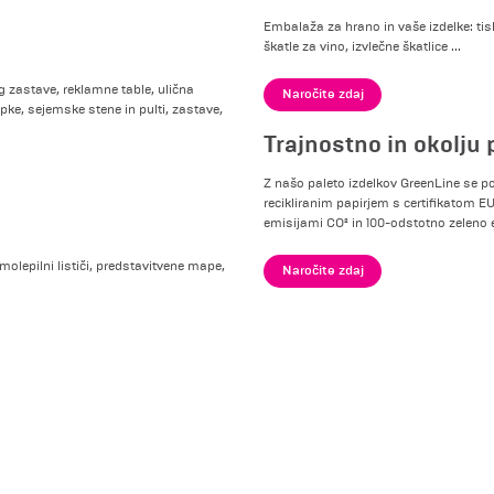
Embalaža za hrano in vaše izdelke: tisk
škatle za vino, izvlečne škatlice ...
g zastave, reklamne table, ulična
Naročite zdaj
epke, sejemske stene in pulti, zastave,
Trajnostno in okolju 
Z našo paleto izdelkov GreenLine se 
recikliranim papirjem s certifikatom E
emisijami CO² in 100-odstotno zeleno ele
samolepilni lističi, predstavitvene mape,
Naročite zdaj