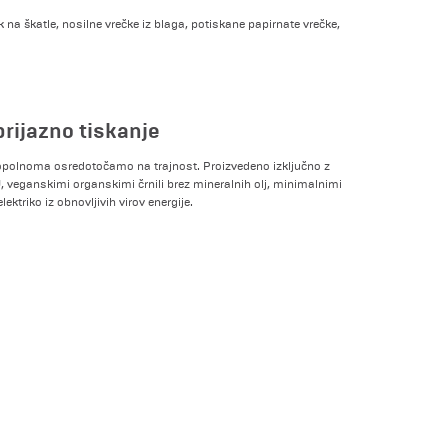
 na škatle, nosilne vrečke iz blaga, potiskane papirnate vrečke,
prijazno tiskanje
popolnoma osredotočamo na trajnost. Proizvedeno izključno z
U, veganskimi organskimi črnili brez mineralnih olj, minimalnimi
ktriko iz obnovljivih virov energije.