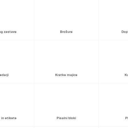
ag zastave
Brošure
Dopi
edarji
Kratke majice
K
in etikete
Pisalni bloki
P