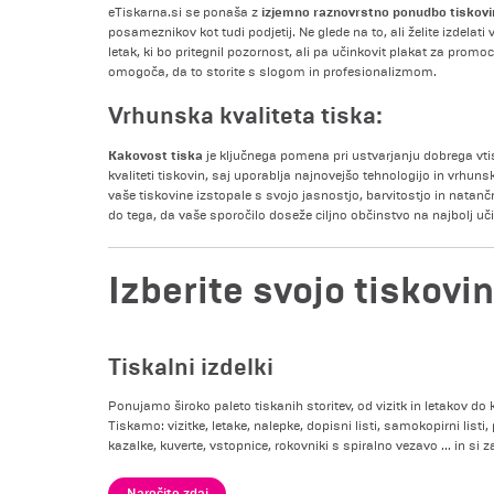
izjemno raznovrstno ponudbo tiskovi
eTiskarna.si se ponaša z
posameznikov kot tudi podjetij. Ne glede na to, ali želite izdelati vi
letak, ki bo pritegnil pozornost, ali pa učinkovit plakat za prom
omogoča, da to storite s slogom in profesionalizmom.
Vrhunska kvaliteta tiska:
Kakovost tiska
je ključnega pomena pri ustvarjanju dobrega vtis
kvaliteti tiskovin, saj uporablja najnovejšo tehnologijo in vrhun
vaše tiskovine izstopale s svojo jasnostjo, barvitostjo in natanč
do tega, da vaše sporočilo doseže ciljno občinstvo na najbolj uči
Izberite svojo tiskovi
Tiskalni izdelki
Ponujamo široko paleto tiskanih storitev, od vizitk in letakov do k
Tiskamo: vizitke, letake, nalepke, dopisni listi, samokopirni listi,
kazalke, kuverte, vstopnice, rokovniki s spiralno vezavo ... in si
Naročite zdaj