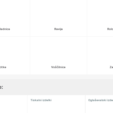
lednice
Revije
Rolo
zitke
Voščilnice
Z
o:
Tiskalni izdelki
Oglaševalski izde