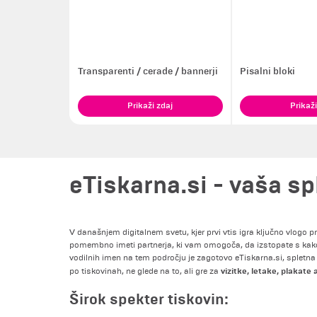
Transparenti / cerade / bannerji
Pisalni bloki
Prikaži zdaj
Prikaži
eTiskarna.si - vaša sp
V današnjem digitalnem svetu, kjer prvi vtis igra ključno vlogo pr
pomembno imeti partnerja, ki vam omogoča, da izstopate s kak
vodilnih imen na tem področju je zagotovo eTiskarna.si, spletna 
vizitke, letake, plakate
po tiskovinah, ne glede na to, ali gre za
Širok spekter tiskovin: