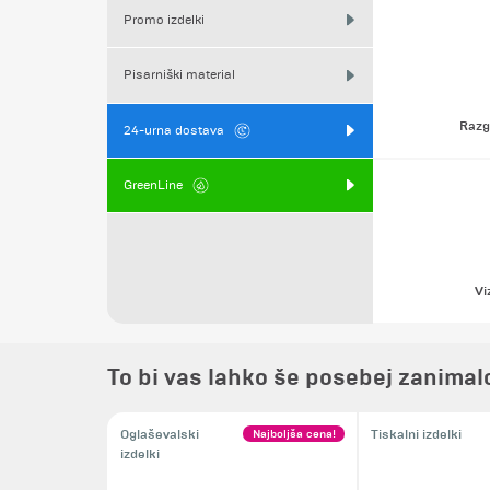
Promo izdelki
Pisarniški material
Razg
24-urna dostava
GreenLine
Vi
To bi vas lahko še posebej zanimal
Najboljša cena!
Oglaševalski
Tiskalni izdelki
izdelki