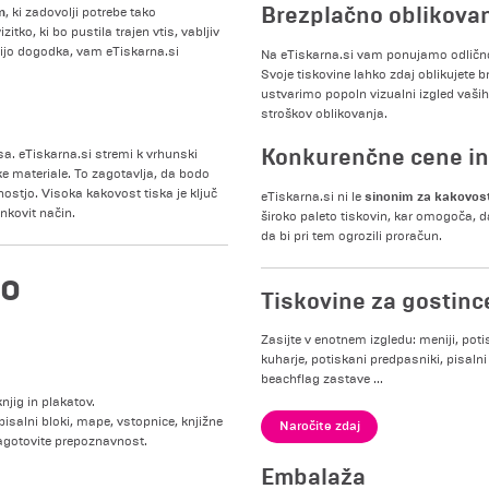
Brezplačno oblikovan
n
, ki zadovolji potrebe tako
zitko, ki bo pustila trajen vtis, vabljiv
ocijo dogodka, vam eTiskarna.si
Na eTiskarna.si vam ponujamo odlično
Svoje tiskovine lahko zdaj oblikujete 
ustvarimo popoln vizualni izgled vaših 
stroškov oblikovanja.
Konkurenčne cene in
a. eTiskarna.si stremi k vrhunski
ske materiale. To zagotavlja, da bodo
nostjo. Visoka kakovost tiska je ključ
sinonim za kakovos
eTiskarna.si ni le
nkovit način.
široko paleto tiskovin, kar omogoča, d
da bi pri tem ogrozili proračun.
no
Tiskovine za gostinc
Zasijte v enotnem izgledu: meniji, potis
kuharje, potiskani predpasniki, pisalni
beachflag zastave ...
njig in plakatov.
 pisalni bloki, mape, vstopnice, knjižne
Naročite zdaj
 zagotovite prepoznavnost.
Embalaža