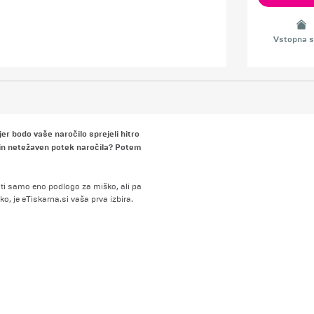
Vstopna s
er bodo vaše naročilo sprejeli hitro
a in netežaven potek naročila? Potem
niti samo eno podlogo za miško, ali pa
o, je eTiskarna.si vaša prva izbira.