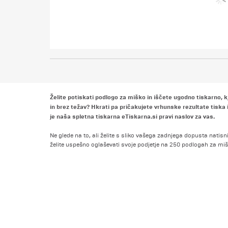
Želite potiskati podlogo za miško in iščete ugodno tiskarno, kj
in brez težav? Hkrati pa pričakujete vrhunske rezultate tisk
je naša spletna tiskarna eTiskarna.si pravi naslov za vas.
Ne glede na to, ali želite s sliko vašega zadnjega dopusta natis
želite uspešno oglaševati svoje podjetje na 250 podlogah za mišk