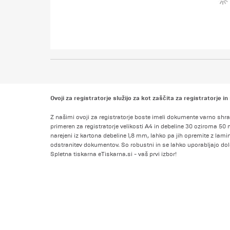
Ovoji za registratorje služijo za kot zaščita za registratorje i
Z našimi ovoji za registratorje boste imeli dokumente varno shra
primeren za registratorje velikosti A4 in debeline 30 oziroma 50 
narejeni iz kartona debeline 1,8 mm, lahko pa jih opremite z lam
odstranitev dokumentov. So robustni in se lahko uporabljajo do
Spletna tiskarna eTiskarna.si - vaš prvi izbor!