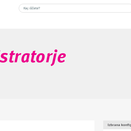
istratorje
Izbrana konfig