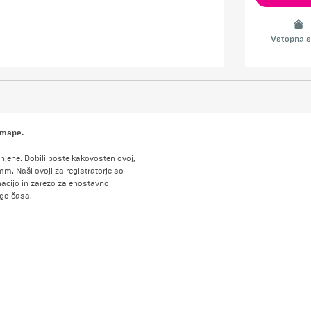
Vstopna s
n mape.
njene. Dobili boste kakovosten ovoj,
mm. Naši ovoji za registratorje so
inacijo in zarezo za enostavno
lgo časa.