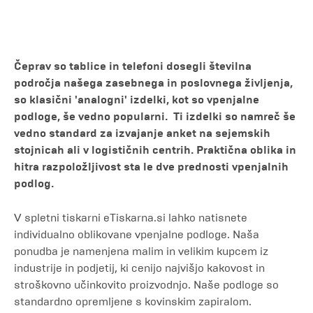
Čeprav so tablice in telefoni dosegli številna
področja našega zasebnega in poslovnega življenja,
so klasični 'analogni' izdelki, kot so vpenjalne
podloge, še vedno popularni. Ti izdelki so namreč še
vedno standard za izvajanje anket na sejemskih
stojnicah ali v logističnih centrih. Praktična oblika in
hitra razpoložljivost sta le dve prednosti vpenjalnih
podlog.
V spletni tiskarni eTiskarna.si lahko natisnete
individualno oblikovane vpenjalne podloge. Naša
ponudba je namenjena malim in velikim kupcem iz
industrije in podjetij, ki cenijo najvišjo kakovost in
stroškovno učinkovito proizvodnjo. Naše podloge so
standardno opremljene s kovinskim zapiralom.