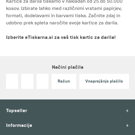
Kartice za darila tiskamo v nakladah od 25 do 50.000
kosov. Izbirate lahko med različnimi vrstami papirjev,
formati, dodelavami in barvami tiska. Začnite zdaj in
udobno prek spleta naročite svoje kartice za darila.
Izberite eTiskarna.si za vaš tisk kartic za darila!
Načini plačila
Račun
Vnaprejšnje plačilo
+
Topseller
+
Informacije